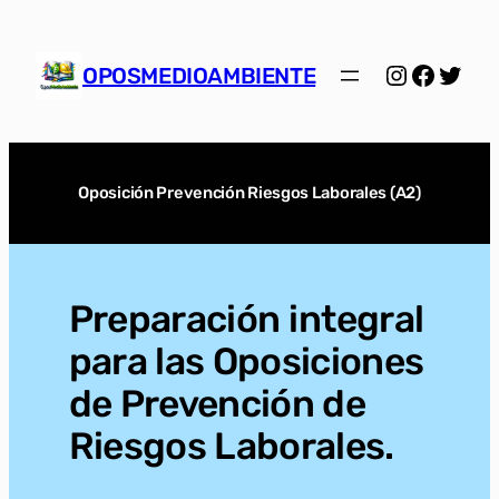
Saltar
al
Instagra
Facebo
Twitt
contenido
OPOSMEDIOAMBIENTE
Oposición Prevención Riesgos Laborales (A2)
Preparación integral
para las Oposiciones
de Prevención de
Riesgos Laborales.