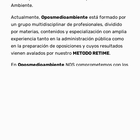
Ambiente.
Actualmente,
Opos
medioambiente
está formado por
un grupo multidisciplinar de profesionales, dividido
por materias, contenidos y especialización con amplia
experiencia tanto en la administración pública como
en la preparación de oposiciones y cuyos resultados
vienen avalados por nuestro
METODO RETIME
.
En
Oposmedioambiente
NOS comprometemos con los
opositores desde el primer día hasta el final del
proceso selectivo, dándole un apoyo conceptual y
motivador, siempre sin olvidar nuestro himno de
partida que es el
ESFUERZO
.
El principal
OBJETIVO
es proporcionar una sólida
formación con
GARANTÍA
de éxito en la superación de
la oposición, pero NO nos conformamos con superar el
proceso selectivo. A través del
método
RETIME
conseguimos situar a nuestros