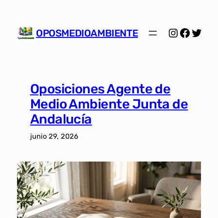
Saltar
al
Instagra
Facebo
Twitt
contenido
OPOSMEDIOAMBIENTE
Oposiciones Agente de
Medio Ambiente Junta de
Andalucía
junio 29, 2026