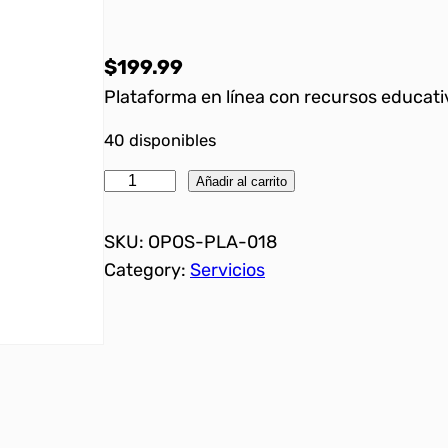
$
199.99
Plataforma en línea con recursos educati
40 disponibles
A
Añadir al carrito
c
c
SKU:
OPOS-PLA-018
e
Category:
Servicios
s
o
a
P
l
a