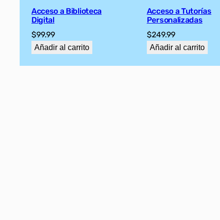
Acceso a Biblioteca
Acceso a Tutorías
Digital
Personalizadas
$
99.99
$
249.99
Añadir al carrito
Añadir al carrito